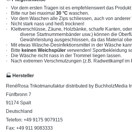
·
Vor dem ersten Tragen ist es empfehlenswert das Produk
·
Bitte nur bei maximal
30 °C
waschen.
·
Vor dem Waschen alle Zips schliessen, auch von anderer
·
Nicht stark nass und heiß trocknen!
·
Klettverschlüsse, Zäune, Holzbänke, scharfe Kanten, od
diverse Startnummernbänder usw.) können die Oberf
Gewährleistung ausgeschlossen, da das Material oberf
·
Mit etwas Wäsche-Desinfektionsmittel in der Wäsche kann
·
Bitte
keinen Weichspüler
verwenden! Sportbekleidung so
·
Die Wäsche nicht nass in der Trommel liegen lassen.
·
Nach extremen Verschmutzungen (z.B. Radwettkampf im Re
🏭
Hersteller
RenéRosa Trikotmanufaktur distributed by BuchholzMedia I
Fünfbronn 7
91174 Spalt
Deutschland
Telefon: +49 9175 9079115
Fax: +49 911 9083333