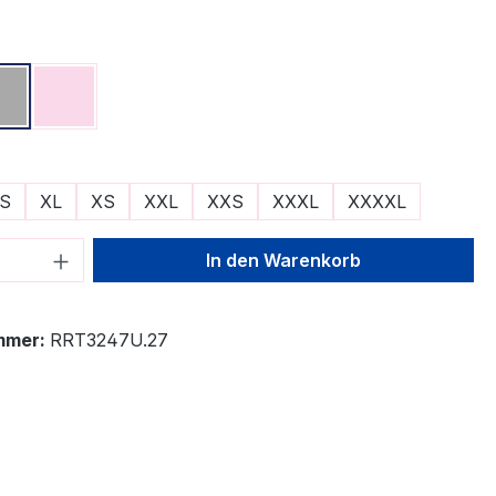
ählen
Grau
Rosa
ählen
S
XL
XS
XXL
XXS
XXXL
XXXXL
 Anzahl: Gib den gewünschten Wert ein 
In den Warenkorb
mmer:
RRT3247U.27