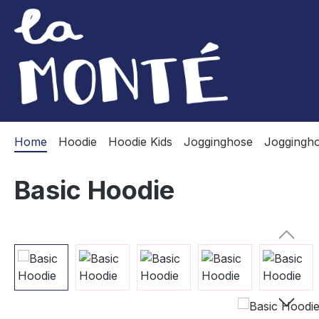
m Hauptinhalt springen
Zur Suche springen
Zur Hauptnavigation springen
Home
Hoodie
Hoodie Kids
Jogginghose
Joggingho
Basic Hoodie
Bildergalerie überspringen