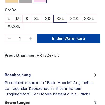
auswählen
Größe
L
M
S
XL
XS
XXL
XXS
XXXL
XXXXL
Produkt Anzahl: Gib den gewünschten We
In den Warenkorb
Produktnummer:
RRT3247U.5
Beschreibung
Produktinformationen "Basic Hoodie" Angenehm
zu tragender Kapuzenpulli mit sehr hohem
Tragekomfort. Der Hoodie besteht aus f…
Mehr
Bewertungen