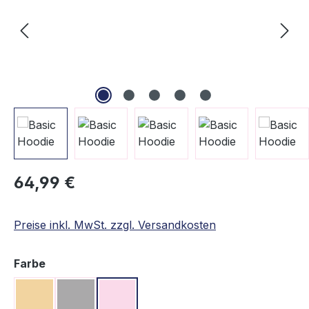
Regulärer Preis:
64,99 €
Preise inkl. MwSt. zzgl. Versandkosten
auswählen
Farbe
Beige
Grau
Rosa