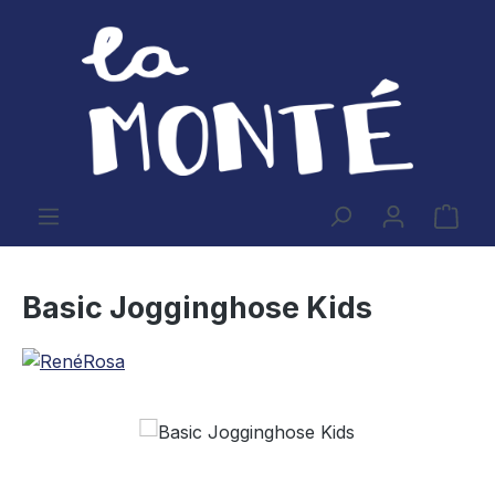
Zum Hauptinhalt springen
Ware
Basic Jogginghose Kids
Bildergalerie überspringen