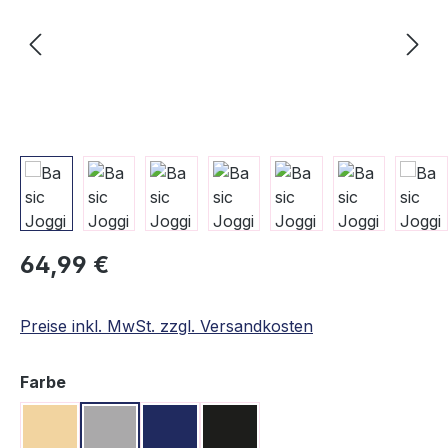
Regulärer Preis:
64,99 €
Preise inkl. MwSt. zzgl. Versandkosten
auswählen
Farbe
Beige
Grau
Navy
Schwarz