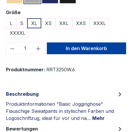
auswählen
Größe
L
S
XL
XS
XXL
XXS
XXXL
XXXXL
Produkt Anzahl: Gib den gewünschten We
In den Warenkorb
Produktnummer:
RRT3250W.6
Beschreibung
Produktinformationen "Basic Jogginghose"
Flauschige Sweatpants in stylischen Farben und
Logoschriftzug, ideal für vor und na…
Mehr
Bewertungen