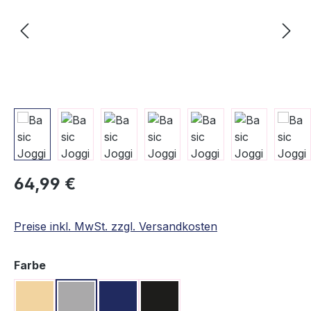
Regulärer Preis:
64,99 €
Preise inkl. MwSt. zzgl. Versandkosten
auswählen
Farbe
Beige
Grau
Navy
Schwarz