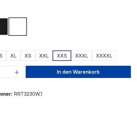
ählen
Schwarz
Weiß
ählen
S
XL
XS
XXL
XXS
XXXL
XXXXL
 Anzahl: Gib den gewünschten Wert ein 
In den Warenkorb
mmer:
RRT3230W.1