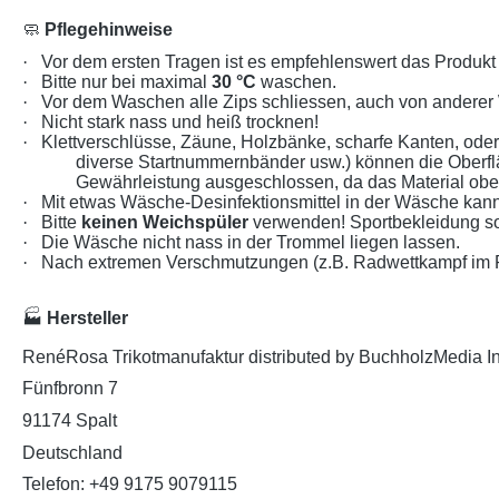
🧼
Pflegehinweise
·
Vor dem ersten Tragen ist es empfehlenswert das Produk
·
Bitte nur bei maximal
30 °C
waschen.
·
Vor dem Waschen alle Zips schliessen, auch von anderer
·
Nicht stark nass und heiß trocknen!
·
Klettverschlüsse, Zäune, Holzbänke, scharfe Kanten, od
diverse Startnummernbänder usw.) können die Oberf
Gewährleistung ausgeschlossen, da das Material oberf
·
Mit etwas Wäsche-Desinfektionsmittel in der Wäsche kann
·
Bitte
keinen Weichspüler
verwenden! Sportbekleidung so
·
Die Wäsche nicht nass in der Trommel liegen lassen.
·
Nach extremen Verschmutzungen (z.B. Radwettkampf im Re
🏭
Hersteller
RenéRosa Trikotmanufaktur distributed by BuchholzMedia I
Fünfbronn 7
91174 Spalt
Deutschland
Telefon: +49 9175 9079115