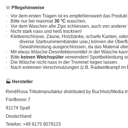
🧼
Pflegehinweise
·
Vor dem ersten Tragen ist es empfehlenswert das Produk
·
Bitte nur bei maximal
30 °C
waschen.
·
Vor dem Waschen alle Zips schliessen, auch von anderer
·
Nicht stark nass und heiß trocknen!
·
Klettverschlüsse, Zäune, Holzbänke, scharfe Kanten, od
diverse Startnummernbänder usw.) können die Oberf
Gewährleistung ausgeschlossen, da das Material oberf
·
Mit etwas Wäsche-Desinfektionsmittel in der Wäsche kann
·
Bitte
keinen Weichspüler
verwenden! Sportbekleidung so
·
Die Wäsche nicht nass in der Trommel liegen lassen.
·
Nach extremen Verschmutzungen (z.B. Radwettkampf im Re
🏭
Hersteller
RenéRosa Trikotmanufaktur distributed by BuchholzMedia I
Fünfbronn 7
91174 Spalt
Deutschland
Telefon: +49 9175 9079115