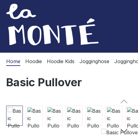
m Hauptinhalt springen
Zur Suche springen
Zur Hauptnavigation springen
Home
Hoodie
Hoodie Kids
Jogginghose
Joggingho
Basic Pullover
Bildergalerie überspringen