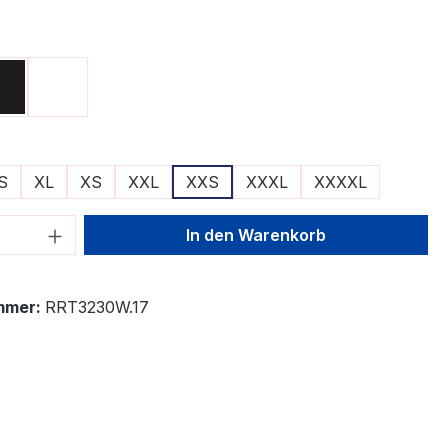
ählen
Schwarz
Weiß
ählen
S
XL
XS
XXL
XXS
XXXL
XXXXL
 Anzahl: Gib den gewünschten Wert ein 
In den Warenkorb
mmer:
RRT3230W.17