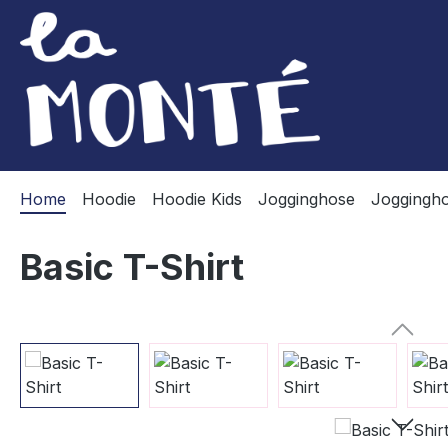
m Hauptinhalt springen
Zur Suche springen
Zur Hauptnavigation springen
Home
Hoodie
Hoodie Kids
Jogginghose
Joggingho
Basic T-Shirt
Bildergalerie überspringen