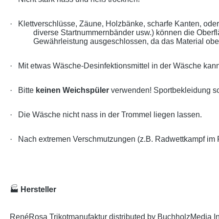
·
Klettverschlüsse, Zäune, Holzbänke, scharfe Kanten, od
diverse Startnummernbänder usw.) können die Oberf
Gewährleistung ausgeschlossen, da das Material oberf
·
Mit etwas Wäsche-Desinfektionsmittel in der Wäsche kann
·
Bitte
keinen Weichspüler
verwenden! Sportbekleidung so
·
Die Wäsche nicht nass in der Trommel liegen lassen.
·
Nach extremen Verschmutzungen (z.B. Radwettkampf im Re
🏭
Hersteller
RenéRosa Trikotmanufaktur distributed by BuchholzMedia I