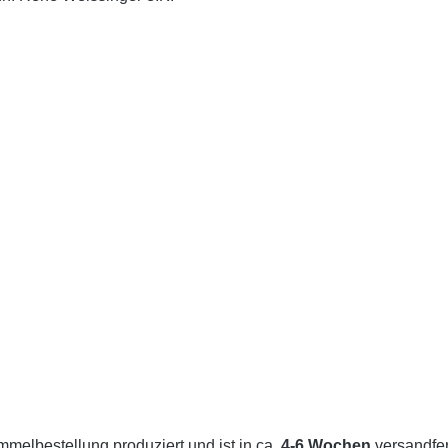
melbestellung produziert und ist in ca.
4-6 Wochen
versandfert