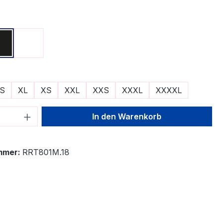
ählen
Schwarz
Weiß
ählen
S
XL
XS
XXL
XXS
XXXL
XXXXL
 Anzahl: Gib den gewünschten Wert ein 
In den Warenkorb
mmer:
RRT801M.18