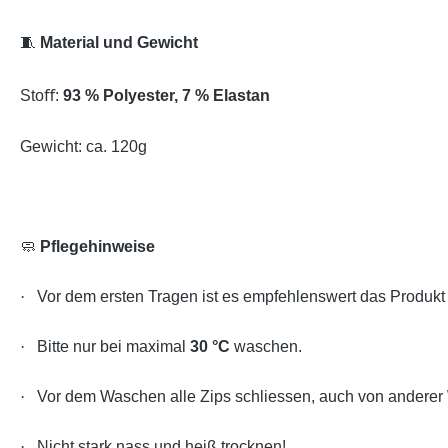
🧵
Material und Gewicht
Stoﬀ:
93 % Polyester, 7 % Elastan
Gewicht: ca. 120g
🧼
Pflegehinweise
·
Vor dem ersten Tragen ist es empfehlenswert das Produk
·
Bitte nur bei maximal
30 °C
waschen.
·
Vor dem Waschen alle Zips schliessen, auch von anderer
·
Nicht stark nass und heiß trocknen!