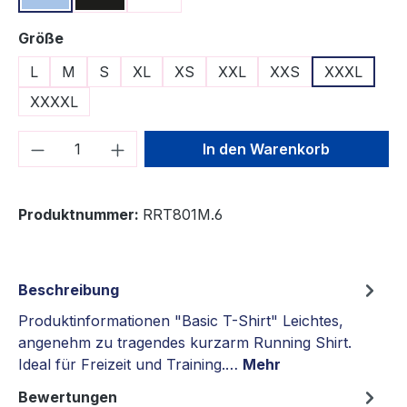
auswählen
Größe
L
M
S
XL
XS
XXL
XXS
XXXL
XXXXL
Produkt Anzahl: Gib den gewünschten We
In den Warenkorb
Produktnummer:
RRT801M.6
Beschreibung
Produktinformationen "Basic T-Shirt" Leichtes,
angenehm zu tragendes kurzarm Running Shirt.
Ideal für Freizeit und Training.…
Mehr
Bewertungen