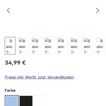
Regulärer Preis:
34,99 €
Preise inkl. MwSt. zzgl. Versandkosten
auswählen
Farbe
Hellblau
Schwarz
Weiß