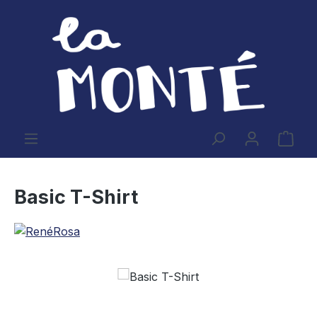
Zum Hauptinhalt springen
Ware
Basic T-Shirt
Bildergalerie überspringen