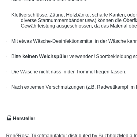
·
Klettverschlüsse, Zäune, Holzbänke, scharfe Kanten, od
diverse Startnummernbänder usw.) können die Oberf
Gewährleistung ausgeschlossen, da das Material oberf
·
Mit etwas Wäsche-Desinfektionsmittel in der Wäsche kann
·
Bitte
keinen Weichspüler
verwenden! Sportbekleidung so
·
Die Wäsche nicht nass in der Trommel liegen lassen.
·
Nach extremen Verschmutzungen (z.B. Radwettkampf im Re
🏭
Hersteller
RenéRosa Trikotmanufaktur distributed by BuchholzMedia I