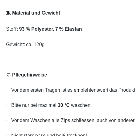
🧵
Material und Gewicht
Stoﬀ:
93 % Polyester, 7 % Elastan
Gewicht: ca. 120g
🧼
Pflegehinweise
·
Vor dem ersten Tragen ist es empfehlenswert das Produk
·
Bitte nur bei maximal
30 °C
waschen.
·
Vor dem Waschen alle Zips schliessen, auch von anderer
·
Nicht stark nass und heiß trocknen!