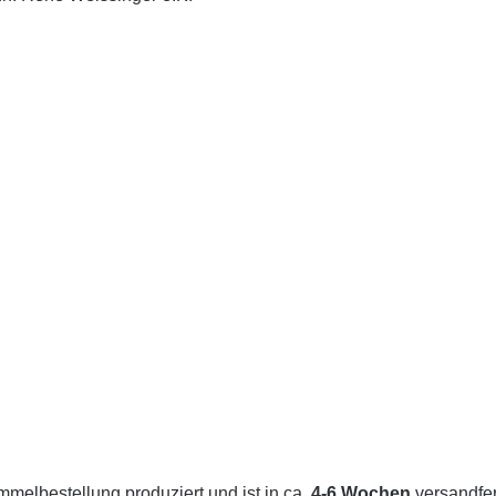
melbestellung produziert und ist in ca.
4-6 Wochen
versandfert