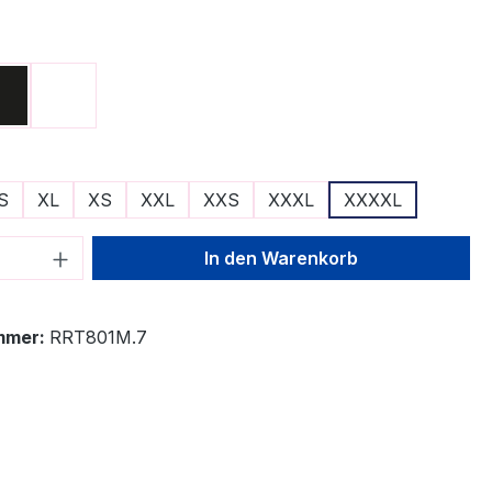
ählen
Schwarz
Weiß
ählen
S
XL
XS
XXL
XXS
XXXL
XXXXL
 Anzahl: Gib den gewünschten Wert ein 
In den Warenkorb
mmer:
RRT801M.7