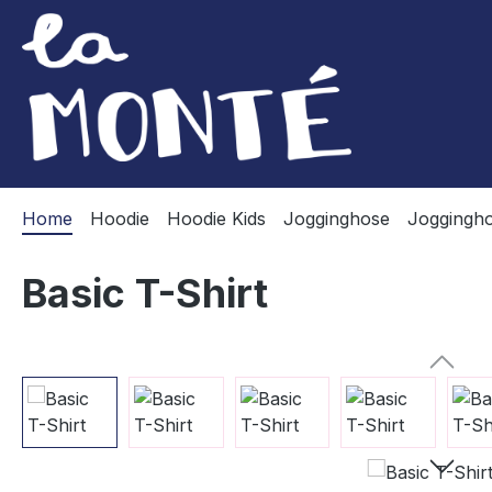
m Hauptinhalt springen
Zur Suche springen
Zur Hauptnavigation springen
Home
Hoodie
Hoodie Kids
Jogginghose
Joggingho
Basic T-Shirt
Bildergalerie überspringen