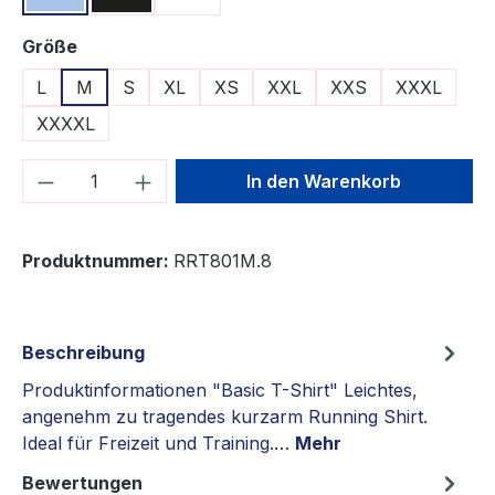
auswählen
Größe
L
M
S
XL
XS
XXL
XXS
XXXL
XXXXL
Produkt Anzahl: Gib den gewünschten We
In den Warenkorb
Produktnummer:
RRT801M.8
Beschreibung
Produktinformationen "Basic T-Shirt" Leichtes,
angenehm zu tragendes kurzarm Running Shirt.
Ideal für Freizeit und Training.…
Mehr
Bewertungen