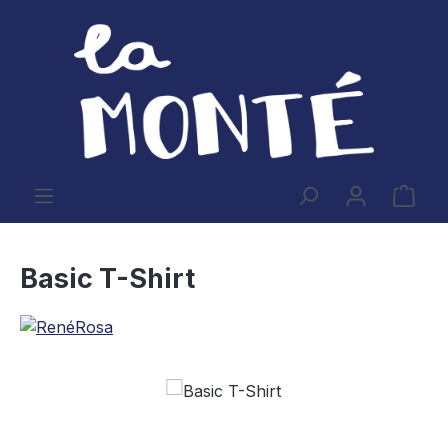
Zum Hauptinhalt springen
Ware
Basic T-Shirt
Bildergalerie überspringen