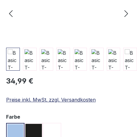
Regulärer Preis:
34,99 €
Preise inkl. MwSt. zzgl. Versandkosten
auswählen
Farbe
Hellblau
Schwarz
Weiß