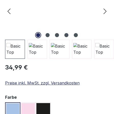
Regulärer Preis:
34,99 €
Preise inkl. MwSt. zzgl. Versandkosten
auswählen
Farbe
Hellblau
Rosa
Schwarz